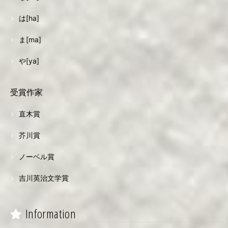
は[ha]
ま[ma]
や[ya]
受賞作家
直木賞
芥川賞
ノーベル賞
吉川英治文学賞
Information