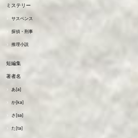
ミステリー
サスペンス
探偵・刑事
推理小説
短編集
著者名
あ[a]
か[ka]
さ[sa]
た[ta]