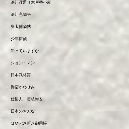
深川澪通り木戸番小屋
深川恋物語
爽太捕物帖
少年探偵
知っていますか
ジョン・マン
日本武将譚
御宿かわせみ
仕掛人・藤枝梅安
日本のおんな
はやぶさ新八御用帳