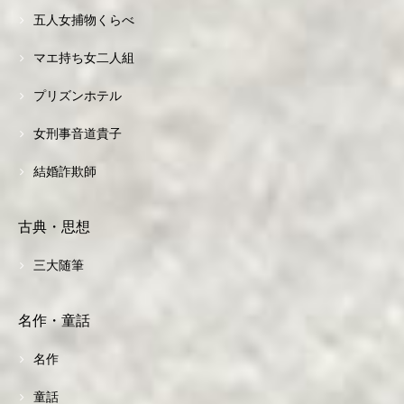
五人女捕物くらべ
マエ持ち女二人組
プリズンホテル
女刑事音道貴子
結婚詐欺師
古典・思想
三大随筆
名作・童話
名作
童話