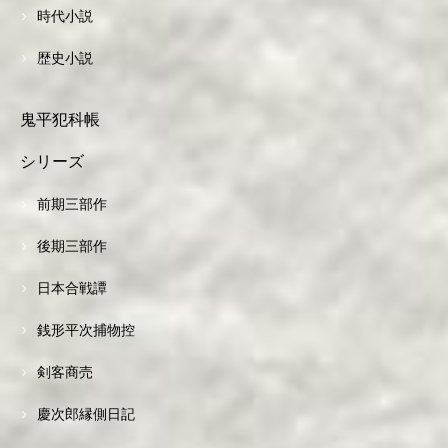
時代小説
歴史小説
鬼平犯科帳
シリーズ
前期三部作
後期三部作
日本合戦譚
銭形平次捕物控
剣客商売
慶次郎縁側日記