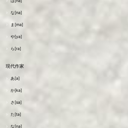
は[ha]
な[na]
ま[ma]
や[ya]
ら[ra]
現代作家
あ[a]
か[ka]
さ[sa]
た[ta]
な[na]