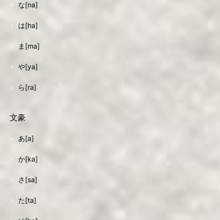
な[na]
は[ha]
ま[ma]
や[ya]
ら[ra]
文豪
あ[a]
か[ka]
さ[sa]
た[ta]