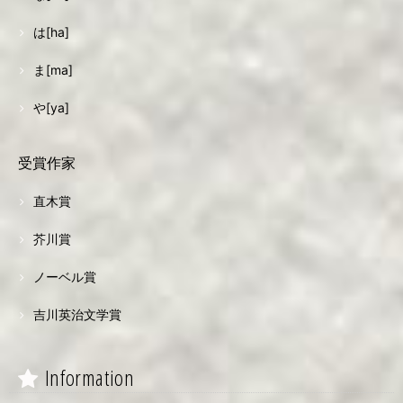
は[ha]
ま[ma]
や[ya]
受賞作家
直木賞
芥川賞
ノーベル賞
吉川英治文学賞
Information