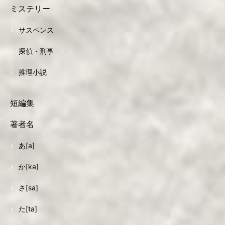
ミステリー
サスペンス
探偵・刑事
推理小説
短編集
著者名
あ[a]
か[ka]
さ[sa]
た[ta]