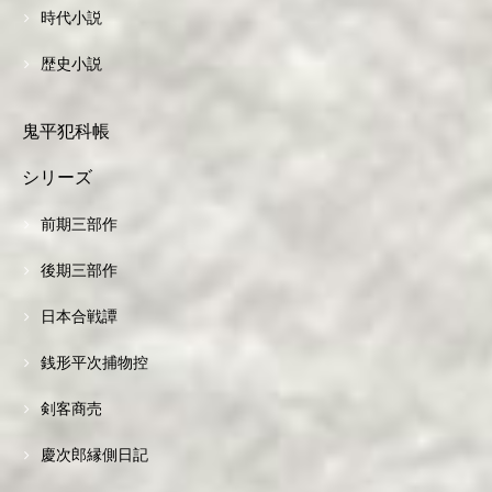
時代小説
歴史小説
鬼平犯科帳
シリーズ
前期三部作
後期三部作
日本合戦譚
銭形平次捕物控
剣客商売
慶次郎縁側日記