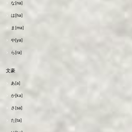
な[na]
は[ha]
ま[ma]
や[ya]
ら[ra]
文豪
あ[a]
か[ka]
さ[sa]
た[ta]