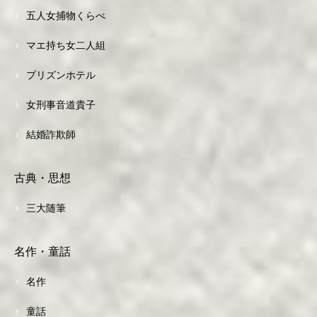
五人女捕物くらべ
マエ持ち女二人組
プリズンホテル
女刑事音道貴子
結婚詐欺師
古典・思想
三大随筆
名作・童話
名作
童話