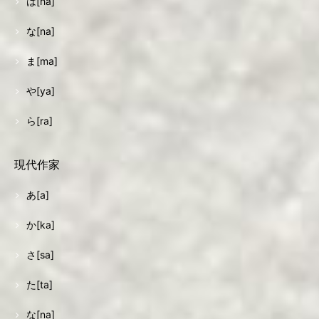
は[ha]
な[na]
ま[ma]
や[ya]
ら[ra]
現代作家
あ[a]
か[ka]
さ[sa]
た[ta]
な[na]