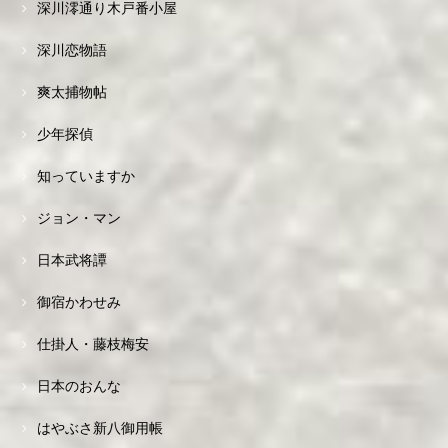
深川澪通り木戸番小屋
深川恋物語
爽太捕物帖
少年探偵
知っていますか
ジョン・マン
日本武将譚
御宿かわせみ
仕掛人・藤枝梅安
日本のおんな
はやぶさ新八御用帳