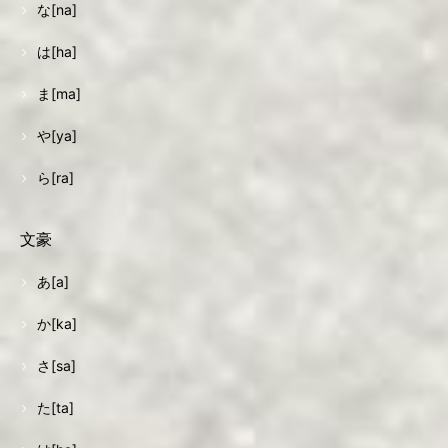
な[na]
は[ha]
ま[ma]
や[ya]
ら[ra]
文豪
あ[a]
か[ka]
さ[sa]
た[ta]