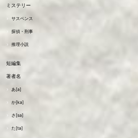
ミステリー
サスペンス
探偵・刑事
推理小説
短編集
著者名
あ[a]
か[ka]
さ[sa]
た[ta]