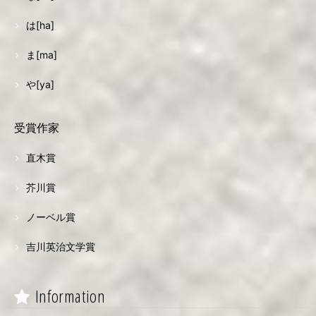
は[ha]
ま[ma]
や[ya]
受賞作家
直木賞
芥川賞
ノーベル賞
吉川英治文学賞
Information