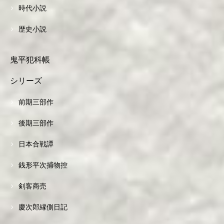
時代小説
歴史小説
鬼平犯科帳
シリーズ
前期三部作
後期三部作
日本合戦譚
銭形平次捕物控
剣客商売
慶次郎縁側日記