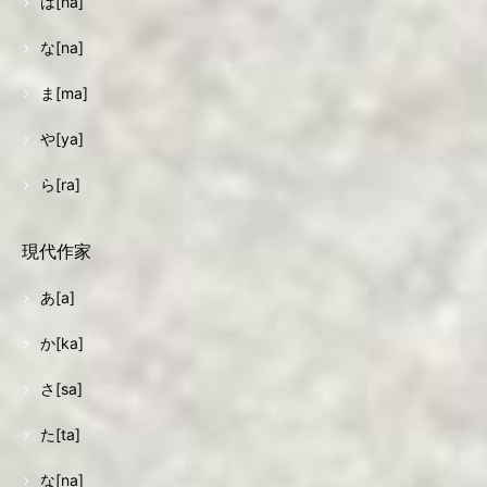
は[ha]
な[na]
ま[ma]
や[ya]
ら[ra]
現代作家
あ[a]
か[ka]
さ[sa]
た[ta]
な[na]