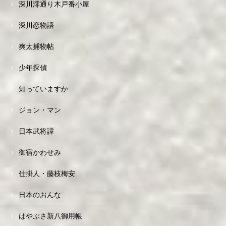
深川澪通り木戸番小屋
深川恋物語
爽太捕物帖
少年探偵
知っていますか
ジョン・マン
日本武将譚
御宿かわせみ
仕掛人・藤枝梅安
日本のおんな
はやぶさ新八御用帳