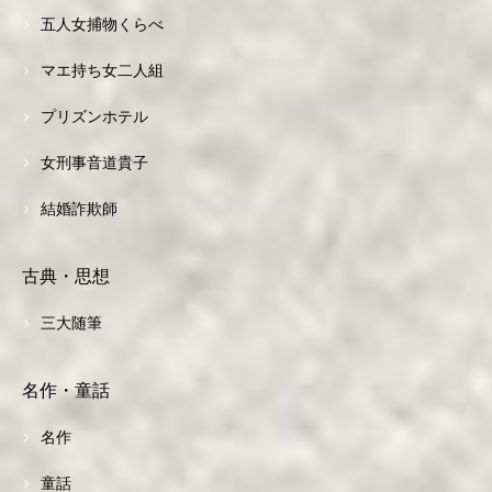
五人女捕物くらべ
マエ持ち女二人組
プリズンホテル
女刑事音道貴子
結婚詐欺師
古典・思想
三大随筆
名作・童話
名作
童話