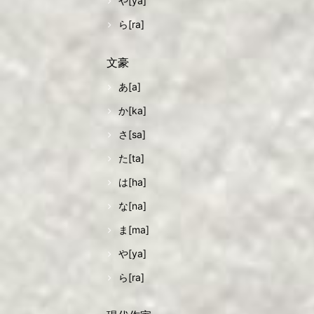
や[ya]
ら[ra]
文豪
あ[a]
か[ka]
さ[sa]
た[ta]
は[ha]
な[na]
ま[ma]
や[ya]
ら[ra]