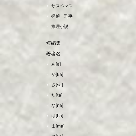
サスペンス
探偵・刑事
推理小説
短編集
著者名
あ[a]
か[ka]
さ[sa]
た[ta]
な[na]
は[ha]
ま[ma]