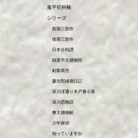
鬼平犯科帳
シリーズ
前期三部作
後期三部作
日本合戦譚
銭形平次捕物控
剣客商売
慶次郎縁側日記
深川澪通り木戸番小屋
深川恋物語
爽太捕物帖
少年探偵
知っていますか