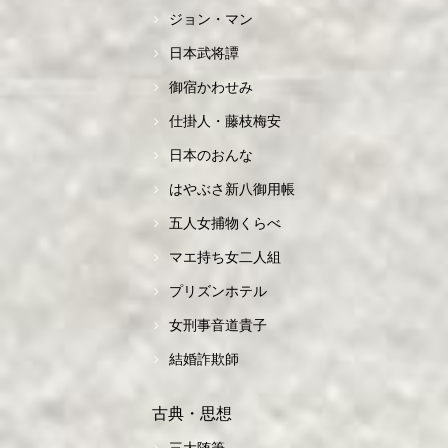
ジョン・マン
日本武将譚
御宿かわせみ
仕掛人・藤枝梅安
日本のおんな
はやぶさ新八御用帳
五人女捕物くらべ
マエ持ち女二人組
プリズンホテル
女刑事音道貴子
結婚詐欺師
古典・思想
三大随筆