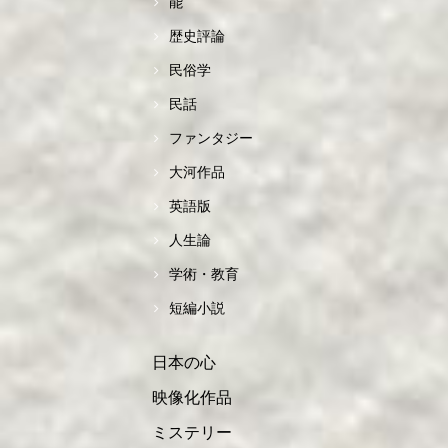
能
歴史評論
民俗学
民話
ファンタジー
大河作品
英語版
人生論
学術・教育
短編小説
日本の心
映像化作品
ミステリー