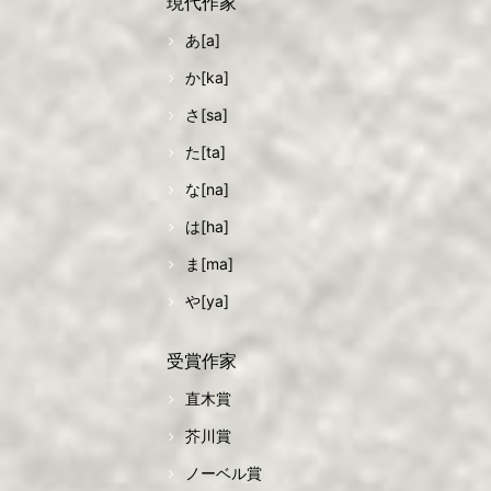
現代作家
あ[a]
か[ka]
さ[sa]
た[ta]
な[na]
は[ha]
ま[ma]
や[ya]
受賞作家
直木賞
芥川賞
ノーベル賞