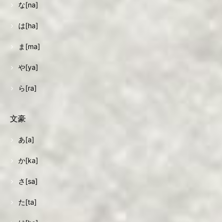
な[na]
は[ha]
ま[ma]
や[ya]
ら[ra]
文豪
あ[a]
か[ka]
さ[sa]
た[ta]