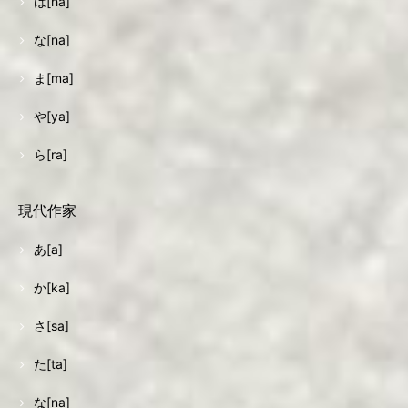
は[ha]
な[na]
ま[ma]
や[ya]
ら[ra]
現代作家
あ[a]
か[ka]
さ[sa]
た[ta]
な[na]