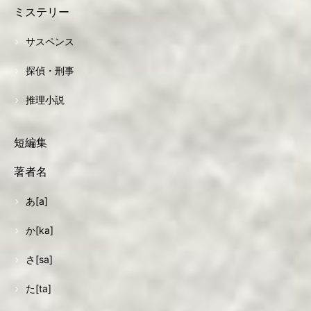
ミステリー
サスペンス
探偵・刑事
推理小説
短編集
著者名
あ[a]
か[ka]
さ[sa]
た[ta]