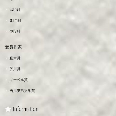
は[ha]
ま[ma]
や[ya]
受賞作家
直木賞
芥川賞
ノーベル賞
吉川英治文学賞
Information