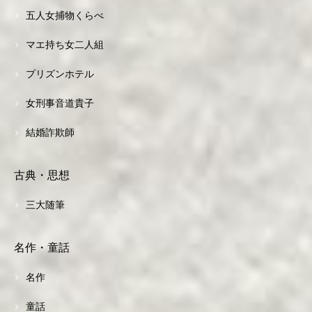
五人女捕物くらべ
マエ持ち女二人組
プリズンホテル
女刑事音道貴子
結婚詐欺師
古典・思想
三大随筆
名作・童話
名作
童話