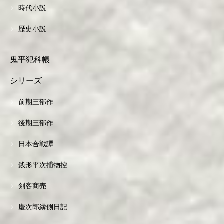
時代小説
歴史小説
鬼平犯科帳
シリーズ
前期三部作
後期三部作
日本合戦譚
銭形平次捕物控
剣客商売
慶次郎縁側日記