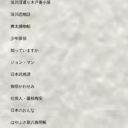
深川澪通り木戸番小屋
深川恋物語
爽太捕物帖
少年探偵
知っていますか
ジョン・マン
日本武将譚
御宿かわせみ
仕掛人・藤枝梅安
日本のおんな
はやぶさ新八御用帳