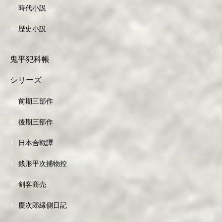
時代小説
歴史小説
鬼平犯科帳
シリーズ
前期三部作
後期三部作
日本合戦譚
銭形平次捕物控
剣客商売
慶次郎縁側日記