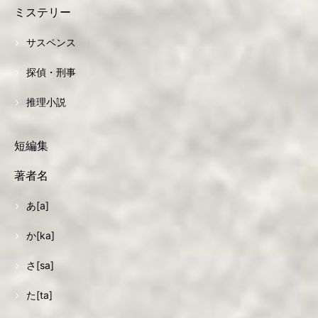
ミステリー
サスペンス
探偵・刑事
推理小説
短編集
著者名
あ[a]
か[ka]
さ[sa]
た[ta]