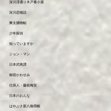
深川澪通り木戸番小屋
深川恋物語
爽太捕物帖
少年探偵
知っていますか
ジョン・マン
日本武将譚
御宿かわせみ
仕掛人・藤枝梅安
日本のおんな
はやぶさ新八御用帳