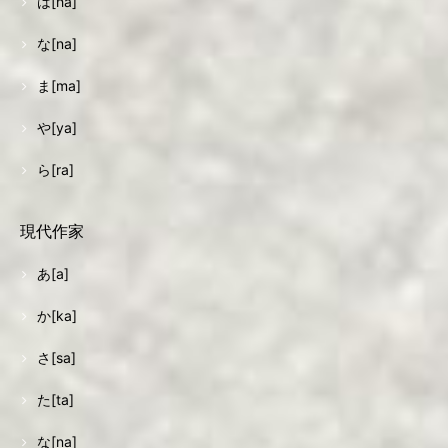
は[ha]
な[na]
ま[ma]
や[ya]
ら[ra]
現代作家
あ[a]
か[ka]
さ[sa]
た[ta]
な[na]