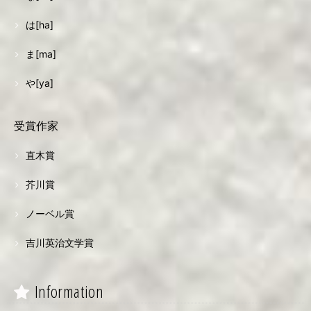
は[ha]
ま[ma]
や[ya]
受賞作家
直木賞
芥川賞
ノーベル賞
吉川英治文学賞
Information