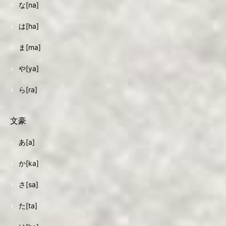
な[na]
は[ha]
ま[ma]
や[ya]
ら[ra]
文豪
あ[a]
か[ka]
さ[sa]
た[ta]