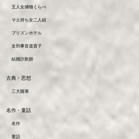
五人女捕物くらべ
マエ持ち女二人組
プリズンホテル
女刑事音道貴子
結婚詐欺師
古典・思想
三大随筆
名作・童話
名作
童話