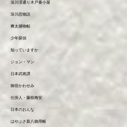
深川澪通り木戸番小屋
深川恋物語
爽太捕物帖
少年探偵
知っていますか
ジョン・マン
日本武将譚
御宿かわせみ
仕掛人・藤枝梅安
日本のおんな
はやぶさ新八御用帳