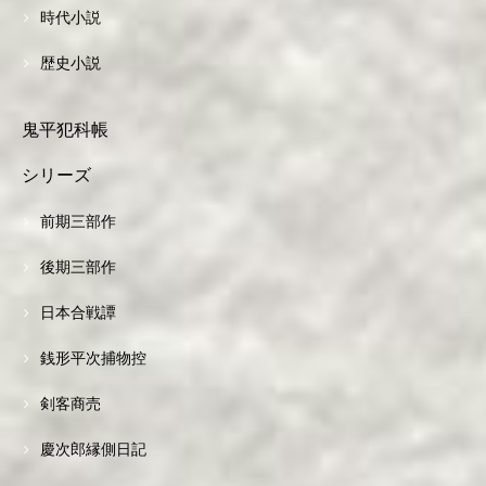
時代小説
歴史小説
鬼平犯科帳
シリーズ
前期三部作
後期三部作
日本合戦譚
銭形平次捕物控
剣客商売
慶次郎縁側日記