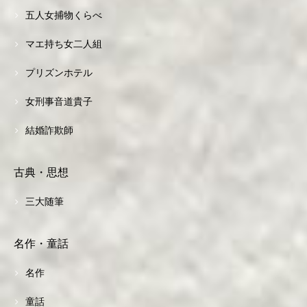
五人女捕物くらべ
マエ持ち女二人組
プリズンホテル
女刑事音道貴子
結婚詐欺師
古典・思想
三大随筆
名作・童話
名作
童話