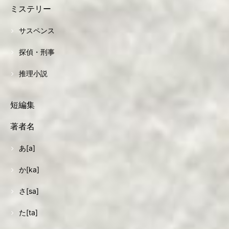
ミステリー
サスペンス
探偵・刑事
推理小説
短編集
著者名
あ[a]
か[ka]
さ[sa]
た[ta]