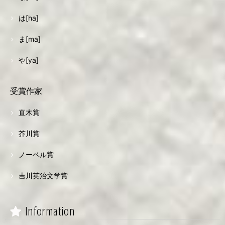
は[ha]
ま[ma]
や[ya]
受賞作家
直木賞
芥川賞
ノーベル賞
吉川英治文学賞
Information