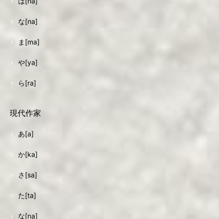
は[ha]
な[na]
ま[ma]
や[ya]
ら[ra]
現代作家
あ[a]
か[ka]
さ[sa]
た[ta]
な[na]