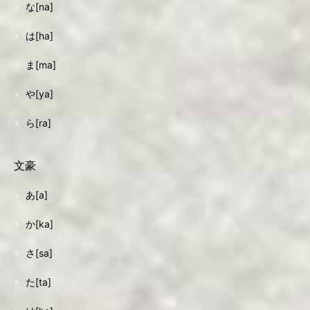
な[na]
は[ha]
ま[ma]
や[ya]
ら[ra]
文豪
あ[a]
か[ka]
さ[sa]
た[ta]