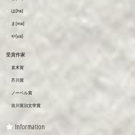
は[ha]
ま[ma]
や[ya]
受賞作家
直木賞
芥川賞
ノーベル賞
吉川英治文学賞
Information