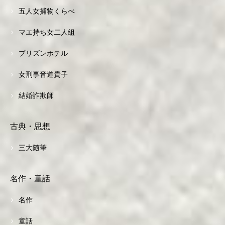
五人女捕物くらべ
マエ持ち女二人組
プリズンホテル
女刑事音道貴子
結婚詐欺師
古典・思想
三大随筆
名作・童話
名作
童話