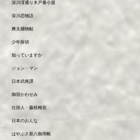
深川澪通り木戸番小屋
深川恋物語
爽太捕物帖
少年探偵
知っていますか
ジョン・マン
日本武将譚
御宿かわせみ
仕掛人・藤枝梅安
日本のおんな
はやぶさ新八御用帳