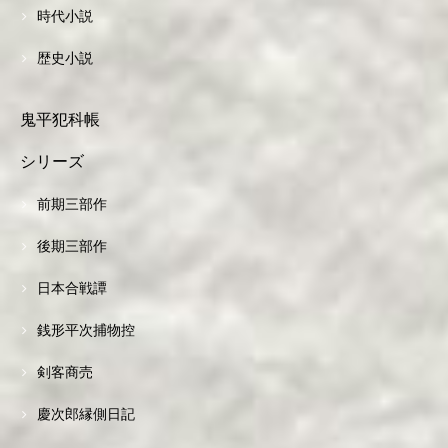
時代小説
歴史小説
鬼平犯科帳
シリーズ
前期三部作
後期三部作
日本合戦譚
銭形平次捕物控
剣客商売
慶次郎縁側日記