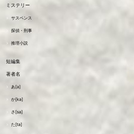
ミステリー
サスペンス
探偵・刑事
推理小説
短編集
著者名
あ[a]
か[ka]
さ[sa]
た[ta]