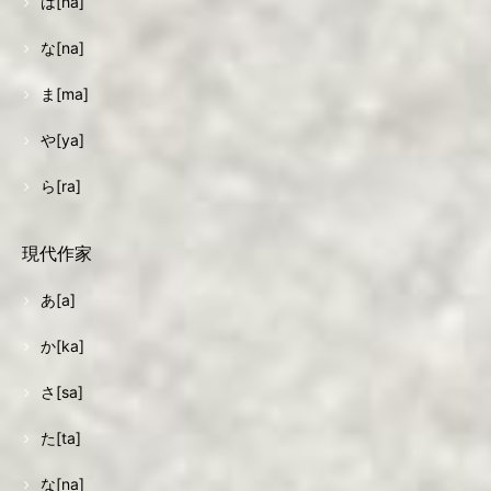
は[ha]
な[na]
ま[ma]
や[ya]
ら[ra]
現代作家
あ[a]
か[ka]
さ[sa]
た[ta]
な[na]