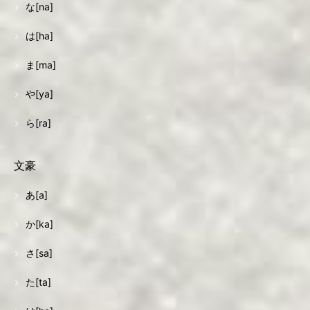
な[na]
は[ha]
ま[ma]
や[ya]
ら[ra]
文豪
あ[a]
か[ka]
さ[sa]
た[ta]