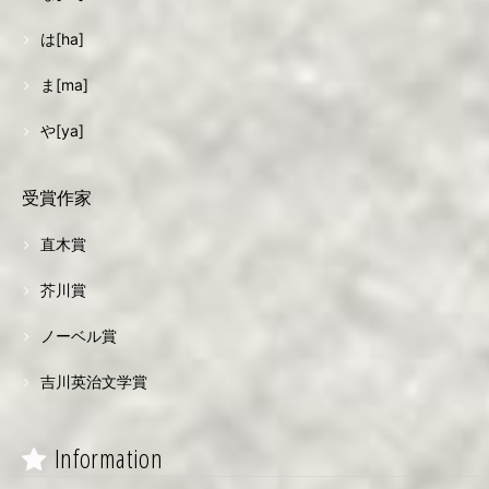
は[ha]
ま[ma]
や[ya]
受賞作家
直木賞
芥川賞
ノーベル賞
吉川英治文学賞
Information