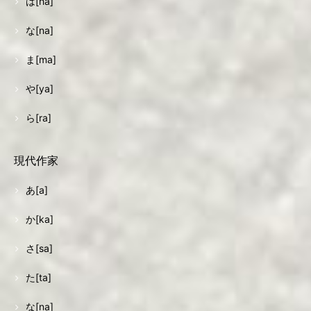
は[ha]
な[na]
ま[ma]
や[ya]
ら[ra]
現代作家
あ[a]
か[ka]
さ[sa]
た[ta]
な[na]