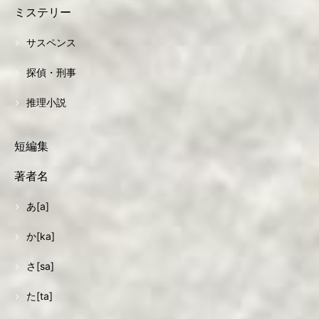
ミステリー
サスペンス
探偵・刑事
推理小説
短編集
著者名
あ[a]
か[ka]
さ[sa]
た[ta]