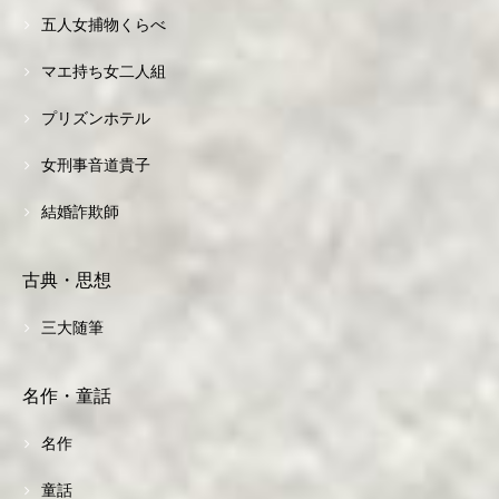
五人女捕物くらべ
マエ持ち女二人組
プリズンホテル
女刑事音道貴子
結婚詐欺師
古典・思想
三大随筆
名作・童話
名作
童話