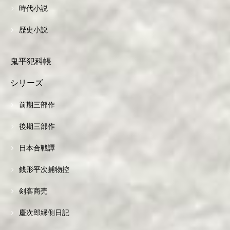
時代小説
歴史小説
鬼平犯科帳
シリーズ
前期三部作
後期三部作
日本合戦譚
銭形平次捕物控
剣客商売
慶次郎縁側日記