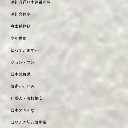
深川澪通り木戸番小屋
深川恋物語
爽太捕物帖
少年探偵
知っていますか
ジョン・マン
日本武将譚
御宿かわせみ
仕掛人・藤枝梅安
日本のおんな
はやぶさ新八御用帳