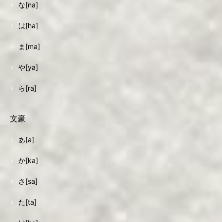
な[na]
は[ha]
ま[ma]
や[ya]
ら[ra]
文豪
あ[a]
か[ka]
さ[sa]
た[ta]