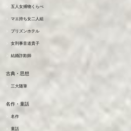
五人女捕物くらべ
マエ持ち女二人組
プリズンホテル
女刑事音道貴子
結婚詐欺師
古典・思想
三大随筆
名作・童話
名作
童話