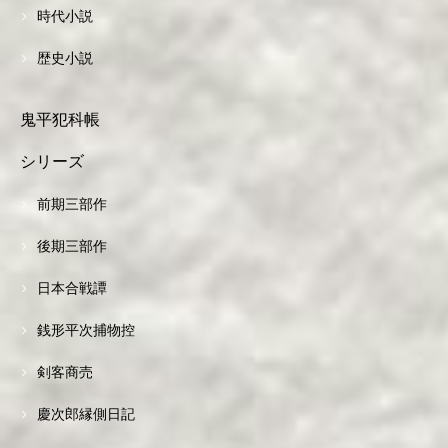
時代小説
歴史小説
鬼平犯科帳
シリーズ
前期三部作
後期三部作
日本合戦譚
銭形平次捕物控
剣客商売
慶次郎縁側日記