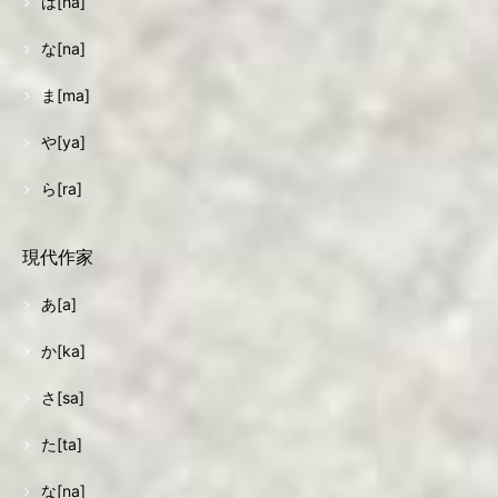
は[ha]
な[na]
ま[ma]
や[ya]
ら[ra]
現代作家
あ[a]
か[ka]
さ[sa]
た[ta]
な[na]