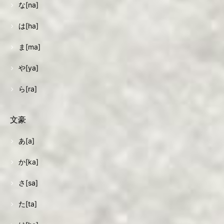
な[na]
は[ha]
ま[ma]
や[ya]
ら[ra]
文豪
あ[a]
か[ka]
さ[sa]
た[ta]