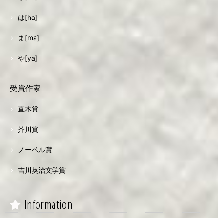
は[ha]
ま[ma]
や[ya]
受賞作家
直木賞
芥川賞
ノーベル賞
吉川英治文学賞
Information