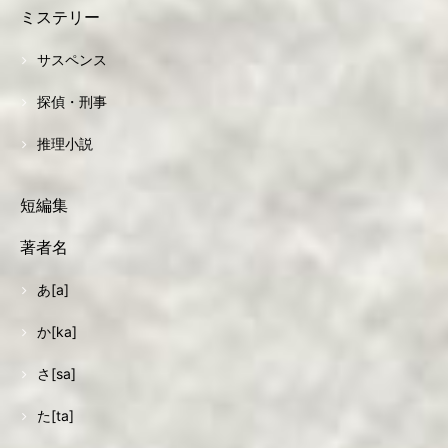
ミステリー
サスペンス
探偵・刑事
推理小説
短編集
著者名
あ[a]
か[ka]
さ[sa]
た[ta]