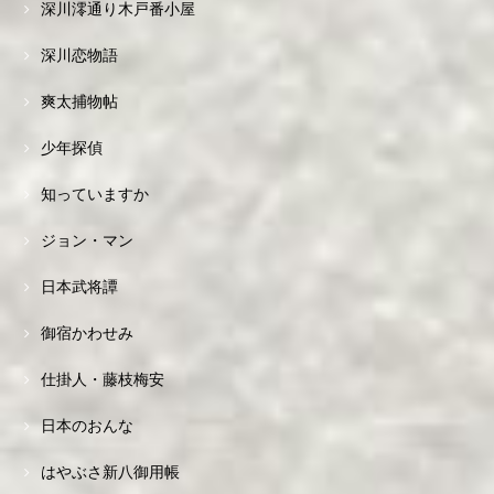
深川澪通り木戸番小屋
深川恋物語
爽太捕物帖
少年探偵
知っていますか
ジョン・マン
日本武将譚
御宿かわせみ
仕掛人・藤枝梅安
日本のおんな
はやぶさ新八御用帳