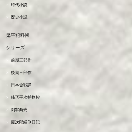
時代小説
歴史小説
鬼平犯科帳
シリーズ
前期三部作
後期三部作
日本合戦譚
銭形平次捕物控
剣客商売
慶次郎縁側日記