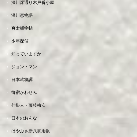
深川澪通り木戸番小屋
深川恋物語
爽太捕物帖
少年探偵
知っていますか
ジョン・マン
日本武将譚
御宿かわせみ
仕掛人・藤枝梅安
日本のおんな
はやぶさ新八御用帳