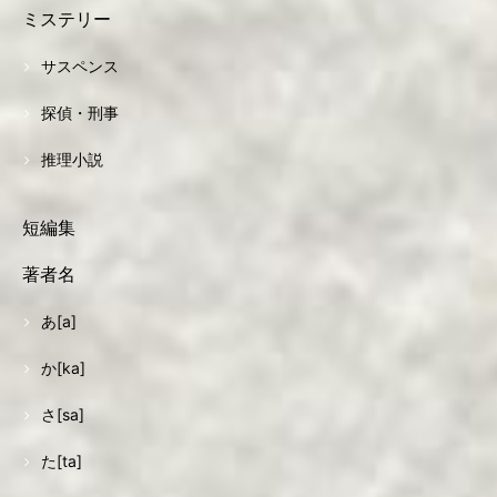
ミステリー
サスペンス
探偵・刑事
推理小説
短編集
著者名
あ[a]
か[ka]
さ[sa]
た[ta]