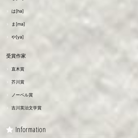
は[ha]
ま[ma]
や[ya]
受賞作家
直木賞
芥川賞
ノーベル賞
吉川英治文学賞
Information