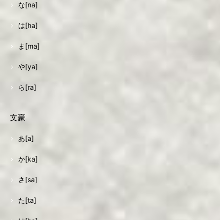
な[na]
は[ha]
ま[ma]
や[ya]
ら[ra]
文豪
あ[a]
か[ka]
さ[sa]
た[ta]