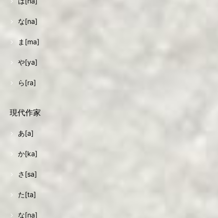
は[ha]
な[na]
ま[ma]
や[ya]
ら[ra]
現代作家
あ[a]
か[ka]
さ[sa]
た[ta]
な[na]