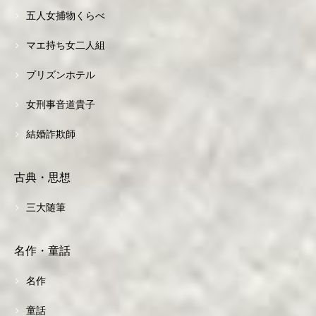
五人女捕物くらべ
マエ持ち女二人組
プリズンホテル
女刑事音道貴子
結婚詐欺師
古典・思想
三大随筆
名作・童話
名作
童話